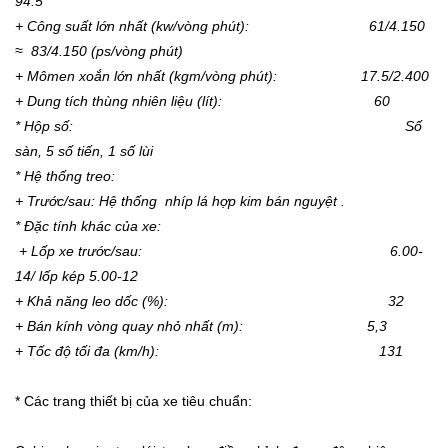
94.5
+ Công suất lớn nhất (kw/vòng phút): 61/4.150
≈ 83/4.150 (ps/vòng phút)
+ Mômen xoắn lớn nhất (kgm/vòng phút): 17.5/2.400
+ Dung tích thùng nhiên liệu (lít): 60
* Hộp số: Số
sàn, 5 số tiến, 1 số lùi
* Hệ thống treo:
+ Trước/sau: Hệ thống nhíp lá hợp kim bán nguyệt .
* Đặc tính khác của xe:
+ Lốp xe trước/sau: 6.00-
14/ lốp kép 5.00-12
+ Khả năng leo dốc (%): 32
+ Bán kính vòng quay nhỏ nhất (m): 5,3
+ Tốc độ tối đa (km/h): 131
* Các trang thiết bị của xe tiêu chuẩn: