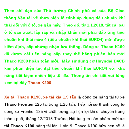
Theo chỉ đạo của Thủ tướng Chính phủ và của Bộ Giao
thông Vận tải về thực hiện lộ trình áp dụng tiêu chuẩn khí
thải đối với ô tô, xe gắn máy. Theo đó, từ 1.1.2018, tất cả loại
ô tô sản xuất, lắp ráp và nhập khẩu mới phải đáp ứng tiêu
chuẩn khí thải mức 4 (tiêu chuẩn khí thải EURO4) mới được
kiểm định, cấp chứng nhận lưu thông. Dòng xe Thaco K190
đã được cải tiến nâng cấp thay thế bằng phiên bản mới
Thaco K200 hoàn toàn mới. Máy sử dụng cơ Huyndai D4CB
kim phun điện tử, đạt tiêu chuẩn khí thải EURO4 với khả
năng tiết kiệm nhiên liệu tối đa. Thông tin chi tiết vui lòng
xem tại đây
Thaco K200
Xe tải Thaco K190
,
xe tải kia 1.9 tấn
là dòng xe nâng tải từ xe
Thaco Frontier 125
tải trọng 1.25 tấn. Tiếp nối sự thành công từ
dòng xe Frontier 125 vì chất lượng, sự tiện lợi khi di chuyển trong
thành phố, tháng 12/2015 Trường Hải tung ra sản phẩm mới
xe
tải Thaco K190
nâng tải lên 1 tấn 9. Thaco K190 hứa hẹn sẽ là