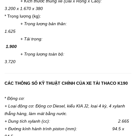
+ Kích thước thùng xe (Dài x Rộng x Cao):
3.200 x 1.670 x 380
* Trọng lượng (kg):
+ Trọng lượng bản thân:
1.625
+ Tải trọng:
1.900
+ Trọng lượng toàn bộ:
3.720
CÁC THÔNG SỐ KỸ THUẬT CHÍNH CỦA XE TẢI THACO K190
*
Động cơ:
+ Loại động cơ: Động cơ Diesel, kiểu KIA J2, loại 4 kỳ, 4 xylanh
thẳng hàng, làm mát bằng nước.
+ Dung tích xylanh (cc): 2.665
+ Đường kính hành trình piston (mm): 94.5 x