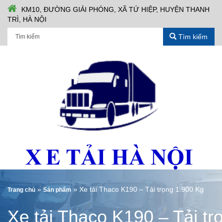
KM10, ĐƯỜNG GIẢI PHÓNG, XÃ TỨ HIỆP, HUYỆN THANH
TRÌ, HÀ NỘI
Tìm kiếm
»
»
Xe tải Thaco K190 – Tải trọng 1.900 Kg
Trang chủ
Sản phẩm
Xe tải Thaco K190 – Tải tr