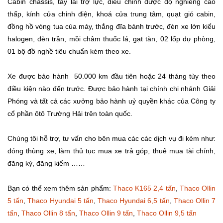
Cabin chassis, tay lái trợ lực, điều chỉnh được độ nghiêng cao
thấp, kính cửa chỉnh điện, khoá cửa trung tâm, quạt gió cabin,
đồng hồ vòng tua của máy, thắng đĩa bánh trước, đèn xe lớn kiểu
halogen, đèn trần, mồi châm thuốc lá, gạt tàn, 02 lốp dự phòng,
01 bộ đồ nghề tiêu chuẩn kèm theo xe.
Xe được bảo hành 50.000 km đầu tiên hoặc 24 tháng tùy theo
điều kiện nào đến trước. Được bảo hành tại chính chi nhánh Giải
Phóng và tất cả các xưởng bảo hành uỷ quyền khác của Công ty
cổ phần ôtô Trường Hải trên toàn quốc.
Chúng tôi hỗ trợ, tư vấn cho bên mua các các dịch vụ đi kèm như:
đóng thùng xe, làm thủ tục mua xe trả góp, thuê mua tài chính,
đăng ký, đăng kiểm ……
Bạn có thể xem thêm sản phẩm:
Thaco K165 2,4 tấn
,
Thaco Ollin
5 tấn
,
Thaco Hyundai 5 tấn
,
Thaco Hyundai 6,5 tấn
,
Thaco Ollin 7
tấn
,
Thaco Ollin 8 tấn
,
Thaco Ollin 9 tấn
,
Thaco Ollin 9,5 tấn