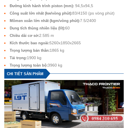
94,5x94,5
Đường kính hành trình piston (mm):
83/4150 (ps vòng phút)
Công suất lớn nhất (kw/vòng phút):
7.5/2400
Mômen xoắn lớn nhất (kgm/vòng phút):
60
Dung tích thùng nhiên liệu (lít):
2.585 m
Chiều dài cơ sở:
5260x1850x2665
Kích thước bao ngoài:
1865 kg
Trọng lượng bản thân:
1900 kg
Tải trọng:
3960 kg
Trọng lượng toàn bộ:
CHI TIẾT SẢN PHẨM